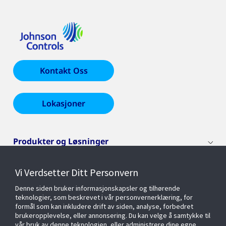
Kontakt Oss
Lokasjoner
Produkter og Løsninger
Vi Verdsetter Ditt Personvern
Livssyklustjenester
Denne siden bruker informasjonskapsler og tilhørende
teknologier, som beskrevet i vår personvernerklæring, for
Bransjer
formål som kan inkludere drift av siden, analyse, forbedret
brukeropplevelse, eller annonsering. Du kan velge å samtykke til
vår bruk av denne teknologien, eller administrere dine egne