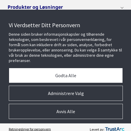
Produkter og Løsninger
Vi Verdsetter Ditt Personvern
Livssyklustjenester
Denne siden bruker informasjonskapsler og tilhørende
teknologier, som beskrevet i vår personvernerklæring, for
Bransjer
formål som kan inkludere drift av siden, analyse, forbedret
brukeropplevelse, eller annonsering. Du kan velge å samtykke til
vår bruk av denne teknologien, eller administrere dine egne
preferanser.
Cyberløsninger
Godta Alle
Om oss
Administrere Valg
Avvis Alle
© 2026 Johnson Controls. All Rights Reserved.
Juridisk
Senter for personvern
Preferanser for informasjonskapsler
Retningslinjer for personvern
Levert av: