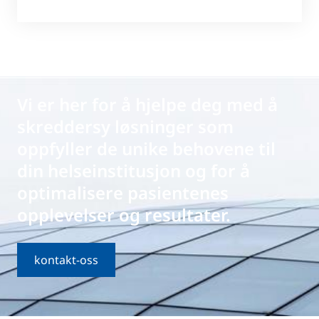
Vi er her for å hjelpe deg med å
skreddersy løsninger som
oppfyller de unike behovene til
din helseinstitusjon og for å
optimalisere pasientenes
opplevelser og resultater.
kontakt-oss