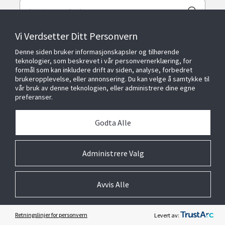
Vi Verdsetter Ditt Personvern
Denne siden bruker informasjonskapsler og tilhørende
teknologier, som beskrevet i vår personvernerklæring, for
formål som kan inkludere drift av siden, analyse, forbedret
brukeropplevelse, eller annonsering. Du kan velge å samtykke til
vår bruk av denne teknologien, eller administrere dine egne
preferanser.
Kontakt Oss
Godta Alle
Lokasjoner
Administrere Valg
Produkter og Løsninger
Avvis Alle
Livssyklustjenester
Retningslinjer for personvern
Levert av: